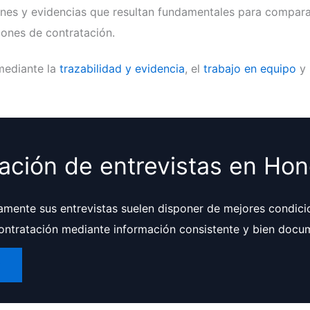
nes y evidencias que resultan fundamentales para comparar 
siones de contratación.
mediante la
trazabilidad y evidencia
, el
trabajo en equipo
y 
nación de entrevistas en Ho
mente sus entrevistas suelen disponer de mejores condici
 contratación mediante información consistente y bien docu
r