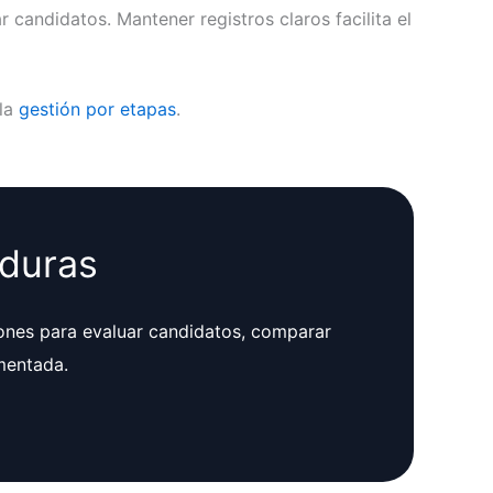
candidatos. Mantener registros claros facilita el
la
gestión por etapas
.
nduras
ones para evaluar candidatos, comparar
mentada.