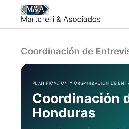
Ir
al
Martorelli & Asociados
contenido
Coordinación de Entrev
PLANIFICACIÓN Y ORGANIZACIÓN DE ENT
Coordinación d
Honduras