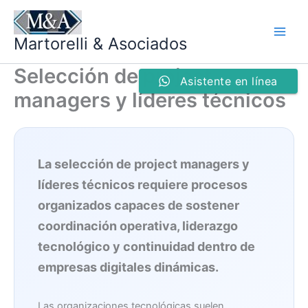
Ir
al
Martorelli & Asociados
contenido
Selección de project
Asistente en línea
managers y líderes técnicos
La selección de project managers y
líderes técnicos requiere procesos
organizados capaces de sostener
coordinación operativa, liderazgo
tecnológico y continuidad dentro de
empresas digitales dinámicas.
Las organizaciones tecnológicas suelen