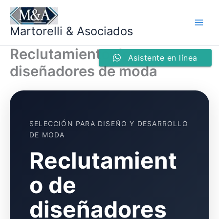
Ir
al
Martorelli & Asociados
contenido
Reclutamiento de
Asistente en línea
diseñadores de moda
SELECCIÓN PARA DISEÑO Y DESARROLLO
DE MODA
Reclutamient
o de
diseñadores