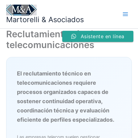
Ir
al
Martorelli & Asociados
contenido
Reclutamiento técnico en
Asistente en línea
telecomunicaciones
El reclutamiento técnico en
telecomunicaciones requiere
procesos organizados capaces de
sostener continuidad operativa,
coordinación técnica y evaluación
eficiente de perfiles especializados.
Las empresas telecom suelen gestionar