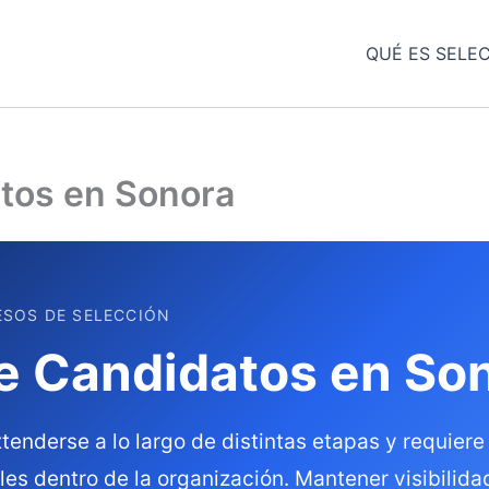
QUÉ ES SELE
tos en Sonora
ESOS DE SELECCIÓN
e Candidatos en So
enderse a lo largo de distintas etapas y requiere 
es dentro de la organización. Mantener visibilida