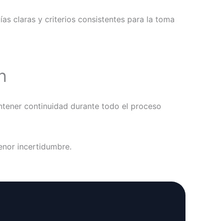
s claras y criterios consistentes para la toma
n
ntener continuidad durante todo el proceso
enor incertidumbre.