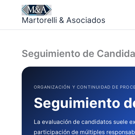
Ir
al
Martorelli & Asociados
contenido
Seguimiento de Candida
ORGANIZACIÓN Y CONTINUIDAD DE PROC
Seguimiento d
La evaluación de candidatos suele ext
participación de múltiples responsabl