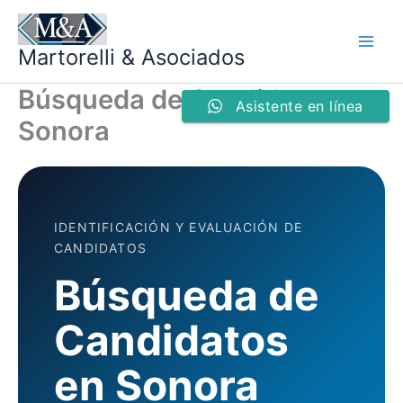
Ir
al
Martorelli & Asociados
contenido
Búsqueda de Candidatos en
Asistente en línea
Sonora
IDENTIFICACIÓN Y EVALUACIÓN DE
CANDIDATOS
Búsqueda de
Candidatos
en Sonora