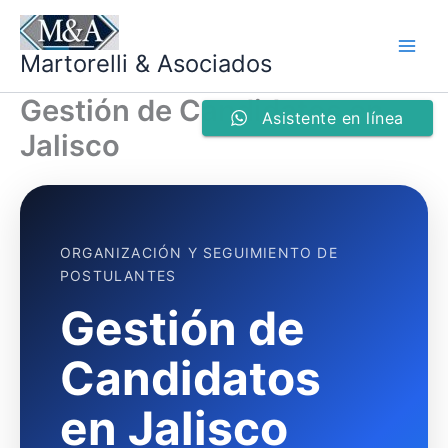
Ir
al
Martorelli & Asociados
contenido
Gestión de Candidatos en
Asistente en línea
Jalisco
ORGANIZACIÓN Y SEGUIMIENTO DE
POSTULANTES
Gestión de
Candidatos
en Jalisco