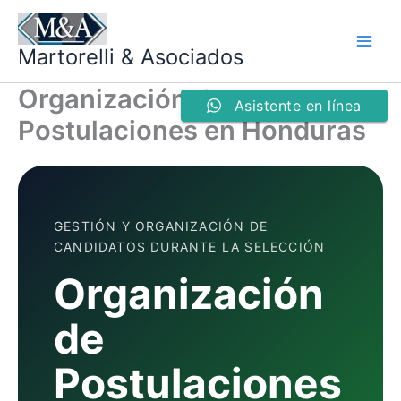
Ir
al
Martorelli & Asociados
contenido
Organización de
Asistente en línea
Postulaciones en Honduras
GESTIÓN Y ORGANIZACIÓN DE
CANDIDATOS DURANTE LA SELECCIÓN
Organización
de
Postulaciones