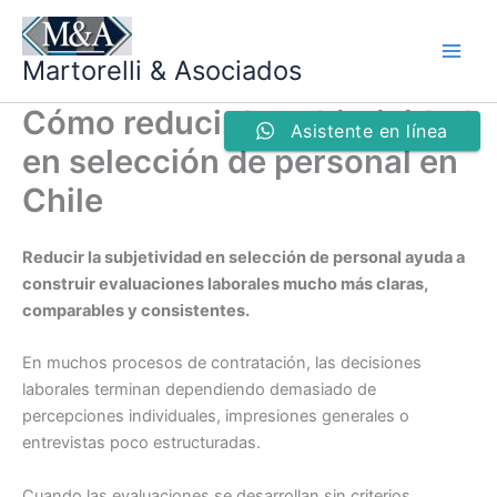
Ir
al
Martorelli & Asociados
contenido
Cómo reducir la subjetividad
Asistente en línea
en selección de personal en
Chile
Reducir la subjetividad en selección de personal ayuda a
construir evaluaciones laborales mucho más claras,
comparables y consistentes.
En muchos procesos de contratación, las decisiones
laborales terminan dependiendo demasiado de
percepciones individuales, impresiones generales o
entrevistas poco estructuradas.
Cuando las evaluaciones se desarrollan sin criterios