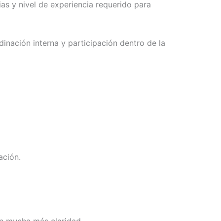
ias y nivel de experiencia requerido para
nación interna y participación dentro de la
ación.
on mucha más claridad.