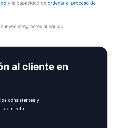
ipo
y la capacidad de
ordenar el proceso de
 nuevos integrantes al equipo.
n al cliente en
rios consistentes y
clutamiento.