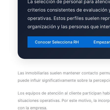
La selección de personal para atenció
criterios consistentes de evaluación 
operativas. Estos perfiles suelen rep
organización y las personas que inter
Conocer Selecciona RH
Empezar
Las inmobiliarias suelen mantener contacto perma
puede influir significativamente sobre la percepc
Los equipos de atención al cliente participan hab
situaciones operativas. Por este motivo, la incor
con la empresa.