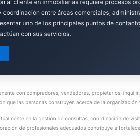
n al cliente en inmobiliarias requiere procesos o
y coordinación entre áreas comerciales, administr
resentar uno de los principales puntos de contacto
actúan con sus servicios.
nente con compradores, vendedores, propietarios, inquilino
ión que las personas construyen acerca de la organización y
itualmente en la gestión de consultas, coordinación de visi
poración de profesionales adecuados contribuye a fortalece