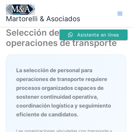
Ir
al
Martorelli & Asociados
contenido
Selección de personal para
Asistente en línea
operaciones de transporte
La selección de personal para
operaciones de transporte requiere
procesos organizados capaces de
sostener continuidad operativa,
coordinación logística y seguimiento
eficiente de candidatos.
Las organizaciones vinculadas con transporte y