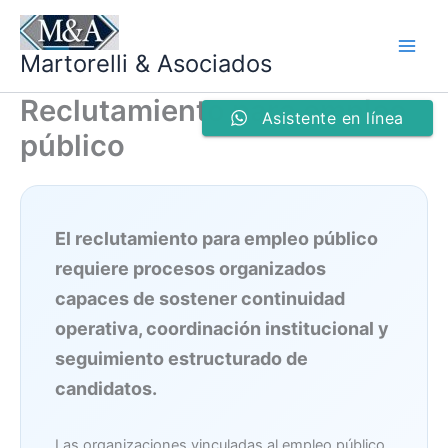
Ir
al
Martorelli & Asociados
contenido
Reclutamiento para empleo
Asistente en línea
público
El reclutamiento para empleo público
requiere procesos organizados
capaces de sostener continuidad
operativa, coordinación institucional y
seguimiento estructurado de
candidatos.
Las organizaciones vinculadas al empleo público