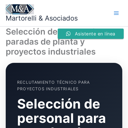
Ir
al
Martorelli & Asociados
contenido
Selección de personal para
Asistente en línea
paradas de planta y
proyectos industriales
RECLUTAMIENTO TÉCNICO PARA
PROYECTOS INDUSTRIALES
Selección de
personal para