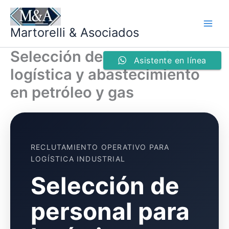
Ir
al
Martorelli & Asociados
contenido
Selección de personal para
Asistente en línea
logística y abastecimiento
en petróleo y gas
RECLUTAMIENTO OPERATIVO PARA
LOGÍSTICA INDUSTRIAL
Selección de
personal para