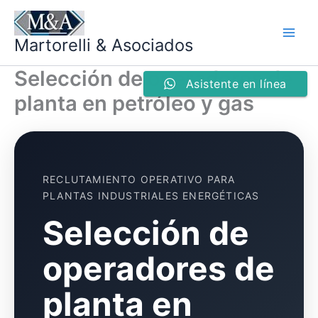
Ir
al
Martorelli & Asociados
contenido
Selección de operadores de
Asistente en línea
planta en petróleo y gas
RECLUTAMIENTO OPERATIVO PARA
PLANTAS INDUSTRIALES ENERGÉTICAS
Selección de
operadores de
planta en