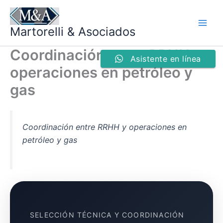
Ir
al
Martorelli & Asociados
contenido
Coordinación entre RRHH y
Asistente en línea
operaciones en petróleo y
gas
Coordinación entre RRHH y operaciones en
petróleo y gas
SELECCIÓN TÉCNICA Y COORDINACIÓN