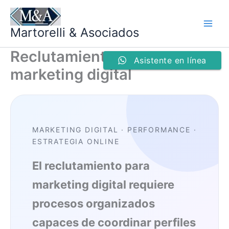
Ir
al
Martorelli & Asociados
contenido
Reclutamiento para
Asistente en línea
marketing digital
MARKETING DIGITAL · PERFORMANCE ·
ESTRATEGIA ONLINE
El reclutamiento para
marketing digital requiere
procesos organizados
capaces de coordinar perfiles