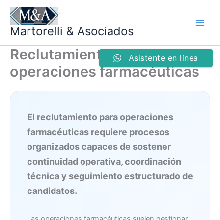
Ir
al
Martorelli & Asociados
contenido
Reclutamiento para
Asistente en línea
operaciones farmacéuticas
El reclutamiento para operaciones
farmacéuticas requiere procesos
organizados capaces de sostener
continuidad operativa, coordinación
técnica y seguimiento estructurado de
candidatos.
Las operaciones farmacéuticas suelen gestionar