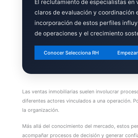
El reclutamiento de especialistas en 
claros de evaluación y coordinación
incorporación de estos perfiles influ
de operaciones y el crecimiento sost
Conocer Selecciona RH
Empezar
Las ventas inmobiliarias suelen involucrar proce
diferentes actores vinculados a una operación. P
la organización.
Más allá del conocimiento del mercado, estos per
acompañar procesos de decisión y generar confia