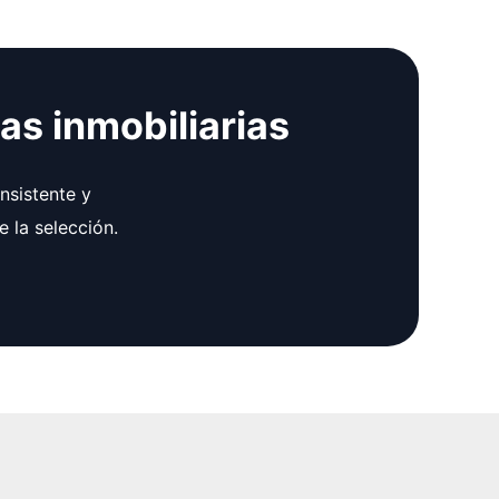
as inmobiliarias
nsistente y
 la selección.