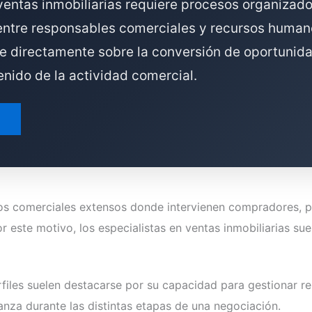
ventas inmobiliarias requiere procesos organizados
 entre responsables comerciales y recursos human
ye directamente sobre la conversión de oportunidad
enido de la actividad comercial.
sos comerciales extensos donde intervienen compradores, pr
or este motivo, los especialistas en ventas inmobiliarias s
files suelen destacarse por su capacidad para gestionar re
nza durante las distintas etapas de una negociación.