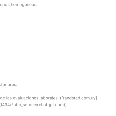
iterios homogéneos.
teriores.
de las evaluaciones laborales. ([randstad.com.uy]
l_1494/?utm_source=chatgpt.com))