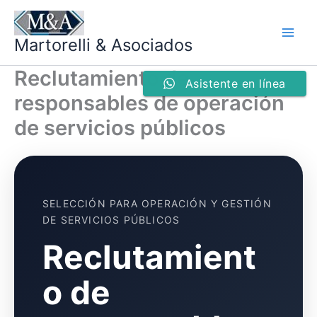
Ir
al
Martorelli & Asociados
contenido
Reclutamiento de
Asistente en línea
responsables de operación
de servicios públicos
SELECCIÓN PARA OPERACIÓN Y GESTIÓN
DE SERVICIOS PÚBLICOS
Reclutamient
o de