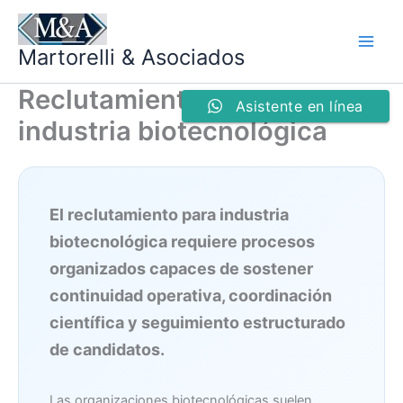
Ir
al
Martorelli & Asociados
contenido
Reclutamiento para
Asistente en línea
industria biotecnológica
El reclutamiento para industria
biotecnológica requiere procesos
organizados capaces de sostener
continuidad operativa, coordinación
científica y seguimiento estructurado
de candidatos.
Las organizaciones biotecnológicas suelen