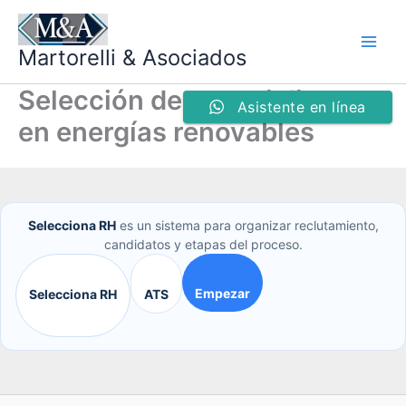
Ir
al
Martorelli & Asociados
contenido
Selección de especialistas
Asistente en línea
en energías renovables
Selecciona RH
es un sistema para organizar reclutamiento,
candidatos y etapas del proceso.
Empezar
Selecciona RH
ATS