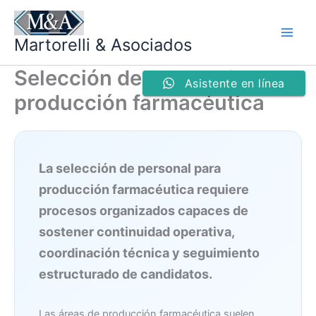
Ir
al
Martorelli & Asociados
contenido
Selección de personal para
Asistente en línea
producción farmacéutica
La selección de personal para
producción farmacéutica requiere
procesos organizados capaces de
sostener continuidad operativa,
coordinación técnica y seguimiento
estructurado de candidatos.
Las áreas de producción farmacéutica suelen